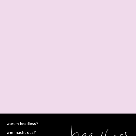
Projekt mit Schüler:innen der Esther Bejarano Schule | 2025
Projekt mit Schüler:innen der Esther Bejarano Schule | 2025
Projekt mit Schüler:innen der Esther Bejarano Schule | 2025
Projekt mit Schüler:innen der Esther Bejarano Schule | 2025
Workshop beim Stadtteilfest des Ossara e.V. | 2025
Workshop beim Stadtteilfest des Ossara e.V. | 2025
Workshop beim Stadtteilfest des Ossara e.V. | 2025
warum headless?
wer macht das?